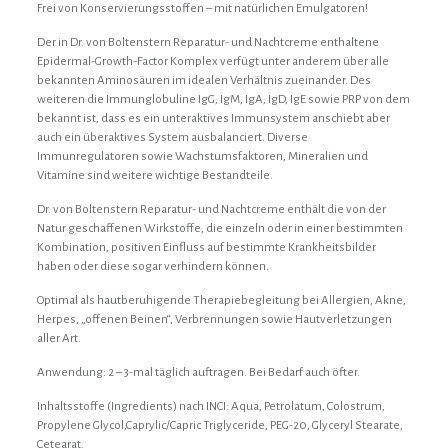
Frei von Konservierungsstoffen – mit natürlichen Emulgatoren!
Der in Dr. von Boltenstern Reparatur- und Nachtcreme enthaltene
Epidermal-Growth-Factor Komplex verfügt unter anderem über alle
bekannten Aminosäuren im idealen Verhältnis zueinander. Des
weiteren die Immunglobuline IgG, IgM, IgA, IgD, IgE sowie PRP von dem
bekannt ist, dass es ein unteraktives Immunsystem anschiebt aber
auch ein überaktives System ausbalanciert. Diverse
Immunregulatoren sowie Wachstumsfaktoren, Mineralien und
Vitamine sind weitere wichtige Bestandteile.
Dr. von Boltenstern Reparatur- und Nachtcreme enthält die von der
Natur geschaffenen Wirkstoffe, die einzeln oder in einer bestimmten
Kombination, positiven Einfluss auf bestimmte Krankheitsbilder
haben oder diese sogar verhindern können.
Optimal als hautberuhigende Therapiebegleitung bei Allergien, Akne,
Herpes, „offenen Beinen“, Verbrennungen sowie Hautverletzungen
aller Art.
Anwendung: 2 – 3-mal täglich auftragen. Bei Bedarf auch öfter.
Inhaltsstoffe (Ingredients) nach INCI: Aqua, Petrolatum, Colostrum,
Propylene Glycol,Caprylic/Capric Triglyceride, PEG-20, Glyceryl Stearate,
Cetearat.