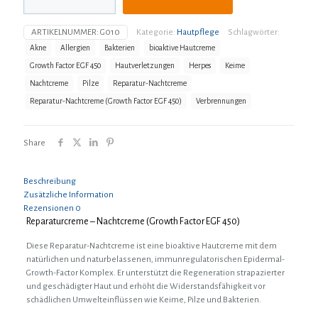
Factor
EGF
ARTIKELNUMMER:
G010
Kategorie:
Hautpflege
Schlagwörter:
450)
Akne
Allergien
Bakterien
bioaktive Hautcreme
Menge
Growth Factor EGF 450
Hautverletzungen
Herpes
Keime
Nachtcreme
Pilze
Reparatur-Nachtcreme
Reparatur-Nachtcreme (Growth Factor EGF 450)
Verbrennungen
Share
Beschreibung
Zusätzliche Information
Rezensionen
0
Reparaturcreme – Nachtcreme (Growth Factor EGF 450)
Diese Reparatur-Nachtcreme ist eine bioaktive Hautcreme mit dem
natürlichen und naturbelassenen, immunregulatorischen Epidermal-
Growth-Factor Komplex. Er unterstützt die Regeneration strapazierter
und geschädigter Haut und erhöht die Widerstandsfähigkeit vor
schädlichen Umwelteinflüssen wie Keime, Pilze und Bakterien.