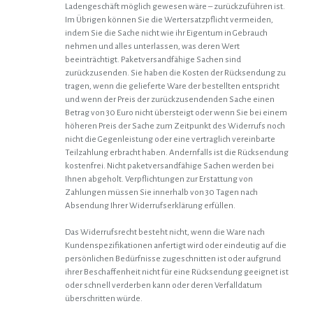
Ladengeschäft möglich gewesen wäre – zurückzuführen ist.
Im Übrigen können Sie die Wertersatzpflicht vermeiden,
indem Sie die Sache nicht wie ihr Eigentum in Gebrauch
nehmen und alles unterlassen, was deren Wert
beeinträchtigt. Paketversandfähige Sachen sind
zurückzusenden. Sie haben die Kosten der Rücksendung zu
tragen, wenn die gelieferte Ware der bestellten entspricht
und wenn der Preis der zurückzusendenden Sache einen
Betrag von 30 Euro nicht übersteigt oder wenn Sie bei einem
höheren Preis der Sache zum Zeitpunkt des Widerrufs noch
nicht die Gegenleistung oder eine vertraglich vereinbarte
Teilzahlung erbracht haben. Andernfalls ist die Rücksendung
kostenfrei. Nicht paketversandfähige Sachen werden bei
Ihnen abgeholt. Verpflichtungen zur Erstattung von
Zahlungen müssen Sie innerhalb von 30 Tagen nach
Absendung Ihrer Widerrufserklärung erfüllen.
Das Widerrufsrecht besteht nicht, wenn die Ware nach
Kundenspezifikationen anfertigt wird oder eindeutig auf die
persönlichen Bedürfnisse zugeschnitten ist oder aufgrund
ihrer Beschaffenheit nicht für eine Rücksendung geeignet ist
oder schnell verderben kann oder deren Verfalldatum
überschritten würde.