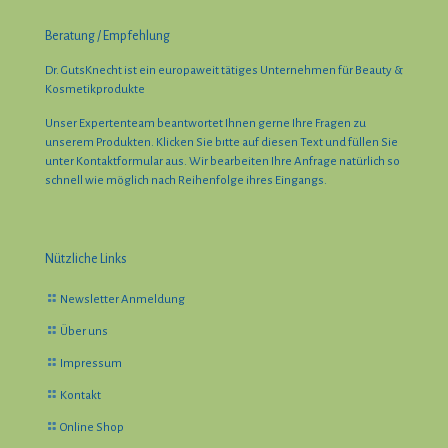
Beratung / Empfehlung
Dr. GutsKnecht ist ein europaweit tätiges Unternehmen für Beauty &
Kosmetikprodukte
Unser Expertenteam beantwortet Ihnen gerne Ihre Fragen zu
unserem Produkten. Klicken Sie bıtte auf diesen Text und füllen Sie
unter Kontaktformular aus. Wir bearbeiten Ihre Anfrage natürlich so
schnell wie möglich nach Reihenfolge ihres Eingangs.
Nützliche Links
Newsletter Anmeldung
Über uns
Impressum
Kontakt
Online Shop