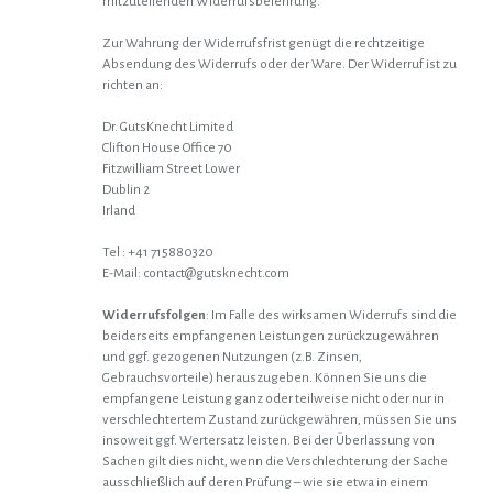
mitzuteilenden Widerrufsbelehrung.
Zur Wahrung der Widerrufsfrist genügt die rechtzeitige
Absendung des Widerrufs oder der Ware. Der Widerruf ist zu
richten an:
Dr. GutsKnecht Limited
Clifton House Office 70
Fitzwilliam Street Lower
Dublin 2
Irland
Tel : +41 715880320
E-Mail: contact@gutsknecht.com
Widerrufsfolgen
: Im Falle des wirksamen Widerrufs sind die
beiderseits empfangenen Leistungen zurückzugewähren
und ggf. gezogenen Nutzungen (z.B. Zinsen,
Gebrauchsvorteile) herauszugeben. Können Sie uns die
empfangene Leistung ganz oder teilweise nicht oder nur in
verschlechtertem Zustand zurückgewähren, müssen Sie uns
insoweit ggf. Wertersatz leisten. Bei der Überlassung von
Sachen gilt dies nicht, wenn die Verschlechterung der Sache
ausschließlich auf deren Prüfung – wie sie etwa in einem