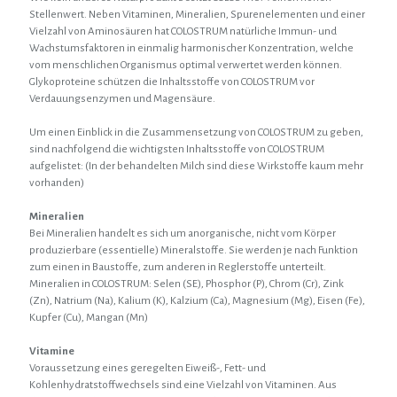
Stellenwert. Neben Vitaminen, Mineralien, Spurenelementen und einer
Vielzahl von Aminosäuren hat COLOSTRUM natürliche Immun- und
Wachstumsfaktoren in einmalig harmonischer Konzentration, welche
vom menschlichen Organismus optimal verwertet werden können.
Glykoproteine schützen die Inhaltsstoffe von COLOSTRUM vor
Verdauungsenzymen und Magensäure.
Um einen Einblick in die Zusammensetzung von COLOSTRUM zu geben,
sind nachfolgend die wichtigsten Inhaltsstoffe von COLOSTRUM
aufgelistet: (In der behandelten Milch sind diese Wirkstoffe kaum mehr
vorhanden)
Mineralien
Bei Mineralien handelt es sich um anorganische, nicht vom Körper
produzierbare (essentielle) Mineralstoffe. Sie werden je nach Funktion
zum einen in Baustoffe, zum anderen in Reglerstoffe unterteilt.
Mineralien in COLOSTRUM: Selen (SE), Phosphor (P), Chrom (Cr), Zink
(Zn), Natrium (Na), Kalium (K), Kalzium (Ca), Magnesium (Mg), Eisen (Fe),
Kupfer (Cu), Mangan (Mn)
Vitamine
Voraussetzung eines geregelten Eiweiß-, Fett- und
Kohlenhydratstoffwechsels sind eine Vielzahl von Vitaminen. Aus