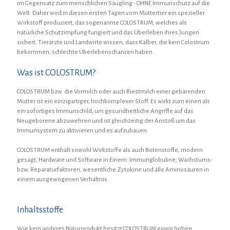
im Gegensatz zum menschlichen Säugling - OHNE Immunschutz auf die
Welt. Daher wird in diesen ersten Tagen vom Muttertier ein spezieller
Wirkstoff produziert, das sogenannte COLOSTRUM, welches als
natürliche Schutzimpfung fungiert und das Überleben ihres Jungen
sichert. Tierärzte und Landwirte wissen, dass Kälber, die kein Colostrum
bekommen, schlechte Überlebenschancen haben.
Was ist COLOSTRUM?
COLOSTRUM bzw. die Vormilch oder auch Biestmilch einer gebärenden
Mutter ist ein einzigartiger, hochkomplexer Stoff. Es wirkt zum einen als
ein sofortiges Immunschild, um gesundheitliche Angriffe auf das
Neugeborene abzuwehren und ist gleichzeitig der Anstoß um das
Immunsystem zu aktivieren und es aufzubauen.
COLOSTRUM enthält sowohl Wirkstoffe als auch Botenstoffe, modern
gesagt, Hardware und Software in Einem: Immunglobuline, Wachstums-
bzw. Reparaturfaktoren, wesentliche Zytokine und alle Aminosäuren in
einem ausgewogenen Verhältnis.
Inhaltsstoffe
Wie kein anderes Naturprodukt besitzt COLOSTRUM einen hohen