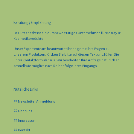
Beratung / Empfehlung
Dr. GutsKnecht ist ein europaweit tätiges Unternehmen für Beauty &
Kosmetikprodukte
Unser Expertenteam beantwortet Ihnen gerne Ihre Fragen zu
unserem Produkten. Klicken Sie bıtte auf diesen Text und füllen Sie
unter Kontaktformular aus. Wir bearbeiten Ihre Anfrage natürlich so
schnell wie möglich nach Reihenfolge ihres Eingangs.
Nützliche Links
Newsletter Anmeldung
Über uns
Impressum
Kontakt