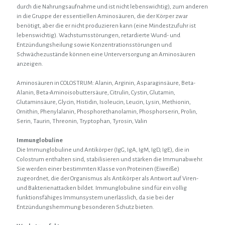
durch die Nahrungsaufnahme und ist nicht lebenswichtig), zum anderen
in die Gruppe der essentiellen Aminosäuren, die der Körper zwar
benötigt, aber die er nicht produzieren kann (eine Mindestzufuhr ist
lebenswichtig). Wachstumsstörungen, retardierte Wund- und
Entzündungsheilung sowie Konzentrationsstörungen und
Schwächezustände können eine Unterversorgung an Aminosäuren
anzeigen.
Aminosäuren in COLOSTRUM: Alanin, Arginin, Asparaginsäure, Beta-
Alanin, Beta-Aminoisobuttersäure, Citrulin, Cystin, Glutamin,
Glutaminsäure, Glycin, Histidin, Isoleucin, Leucin, Lysin, Methionin,
Ornithin, Phenylalanin, Phosphorethanolamin, Phosphorserin, Prolin,
Serin, Taurin, Threonin, Tryptophan, Tyrosin, Valin
Immunglobuline
Die Immunglobuline und Antikörper (IgG, IgA, IgM, IgD, IgE), die in
Colostrum enthalten sind, stabilisieren und stärken die Immunabwehr.
Sie werden einer bestimmten Klasse von Proteinen (Eiweiße)
zugeordnet, die der Organismus als Antikörper als Antwort auf Viren-
und Bakterienattacken bildet. Immunglobuline sind für ein völlig
funktionsfähiges Immunsystem unerlässlich, da sie bei der
Entzündungshemmung besonderen Schutz bieten.