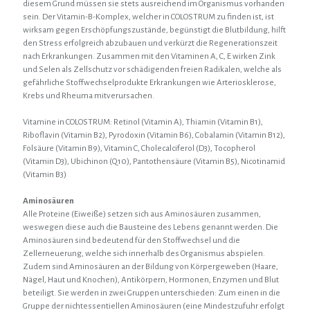
diesem Grund müssen sie stets ausreichend im Organismus vorhanden
sein. Der Vitamin-B-Komplex, welcher in COLOSTRUM zu finden ist, ist
wirksam gegen Erschöpfungszustände, begünstigt die Blutbildung, hilft
den Stress erfolgreich abzubauen und verkürzt die Regenerationszeit
nach Erkrankungen. Zusammen mit den Vitaminen A, C, E wirken Zink
und Selen als Zellschutz vor schädigenden freien Radikalen, welche als
gefährliche Stoffwechselprodukte Erkrankungen wie Arteriosklerose,
Krebs und Rheuma mitverursachen.
Vitamine in COLOSTRUM: Retinol (Vitamin A), Thiamin (Vitamin B1),
Riboflavin (Vitamin B2), Pyrodoxin (Vitamin B6), Cobalamin (Vitamin B12),
Folsäure (Vitamin B9), Vitamin C, Cholecalciferol (D3), Tocopherol
(Vitamin D3), Ubichinon (Q10), Pantothensäure (Vitamin B5), Nicotinamid
(Vitamin B3)
Aminosäuren
Alle Proteine (Eiweiße) setzen sich aus Aminosäuren zusammen,
weswegen diese auch die Bausteine des Lebens genannt werden. Die
Aminosäuren sind bedeutend für den Stoffwechsel und die
Zellerneuerung, welche sich innerhalb des Organismus abspielen.
Zudem sind Aminosäuren an der Bildung von Körpergeweben (Haare,
Nägel, Haut und Knochen), Antikörpern, Hormonen, Enzymen und Blut
beteiligt. Sie werden in zwei Gruppen unterschieden: Zum einen in die
Gruppe der nichtessentiellen Aminosäuren (eine Mindestzufuhr erfolgt