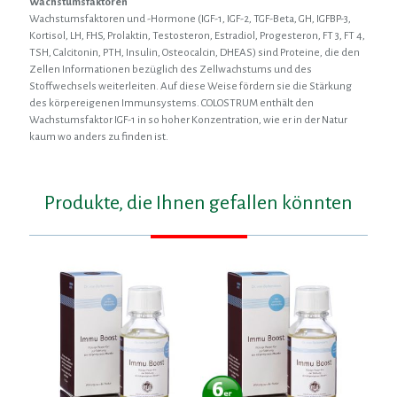
Wachstumsfaktoren
Wachstumsfaktoren und -Hormone (IGF-1, IGF-2, TGF-Beta, GH, IGFBP-3,
Kortisol, LH, FHS, Prolaktin, Testosteron, Estradiol, Progesteron, FT 3, FT 4,
TSH, Calcitonin, PTH, Insulin, Osteocalcin, DHEAS) sind Proteine, die den
Zellen Informationen bezüglich des Zellwachstums und des
Stoffwechsels weiterleiten. Auf diese Weise fördern sie die Stärkung
des körpereigenen Immunsystems. COLOSTRUM enthält den
Wachstumsfaktor IGF-1 in so hoher Konzentration, wie er in der Natur
kaum wo anders zu finden ist.
Produkte, die Ihnen gefallen könnten