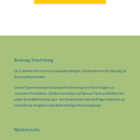
Beratung / Empfehlung
Dr. GutsKnecht ist ein europaweit tätiges Unternehmen für Beauty &
Kosmetikprodukte
Unser Expertenteam beantwortet Ihnen gerne Ihre Fragen zu
unserem Produkten. Klicken Sie bıtte auf diesen Text und füllen Sie
unter Kontaktformular aus. Wir bearbeiten Ihre Anfrage natürlich so
schnell wie möglich nach Reihenfolge ihres Eingangs.
Nützliche Links